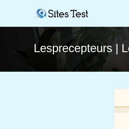
Lespre­cep­teurs | 