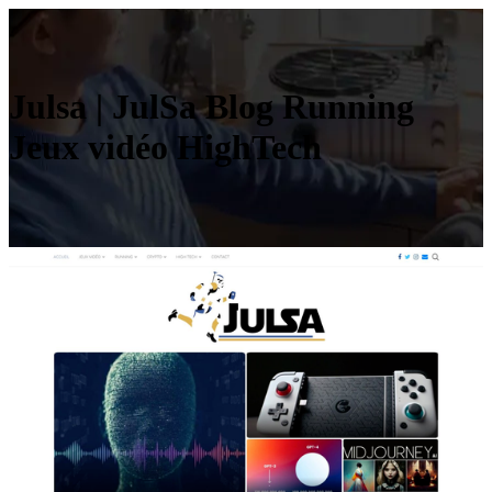
Julsa | JulSa Blog Running
Jeux vidéo HighTech