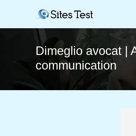
Dimeglio avocat | 
com­munica­tion