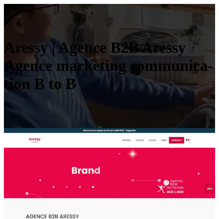
Aressy | Agence B2B Aressy
Agence marketing com­munica­
tion B to B